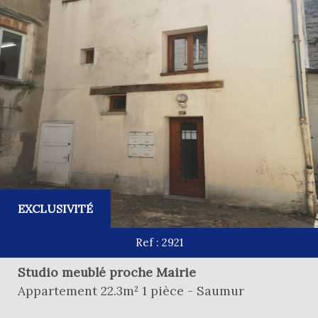
RECHERCHE
+ de critères
+
EXCLUSIVITÉ
5KM
10KM
25KM
Ref : 2921
Studio meublé proche Mairie
Appartement 22.3m² 1 pièce - Saumur