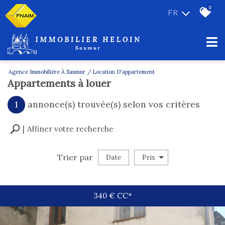
0
FR
Agence Immobilière À Saumur
Location D'appartement
Appartements à louer
1
annonce(s) trouvée(s) selon vos critères
Affiner votre recherche
Trier par
Date
Prix
Location
340 €
CC*
×
Appartement