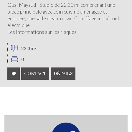
Quai Mayaud - Studio de 22.30 m² comprenant une
pièce principale avec coin cuisine aménagée et
Critères supplémentaires
équipée, une salle d'eau, un wc. Chauffage individuel
électrique
Piscine
Parking
Terrasse
Les informations sur les risques...
22.3m²
0
CONTACT
DÉTAILS